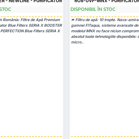
ER - NEWLINE - PURIFICATOR
RO8-UVP-MNX - PURIFICATOR
 STOC
DISPONIBIL ÎN STOC
 în România: Filtre de Apă Premium
⏩ Filtru de apă: 10 trepte. Nava-amiral
cator Blue Filters SERIA X BOOSTER
gamnei FITaqua, sisteme avansate de f
ERFECTION Blue Filters SERIA X
modelul MNX nu face niciun compromi
absolut toate tehnologiile disponibile: 
micro..