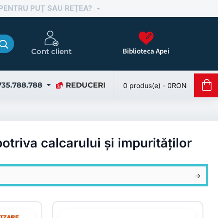
 PENTRU PUȚ SAU REȚEA?
Biblioteca Apei
Cont client
735.788.788
REDUCERI
0 produs(e) - 0RON
otriva calcarului și impurităților