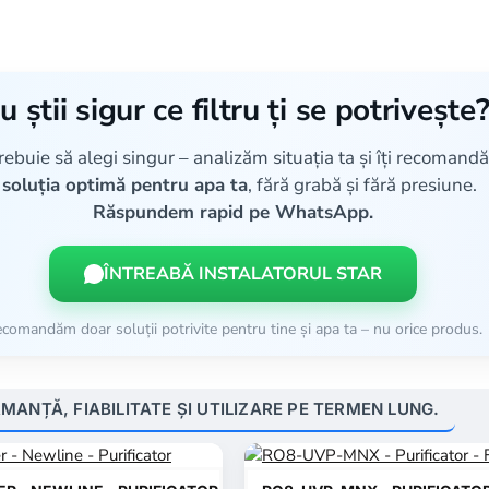
u știi sigur ce filtru ți se potrivește
rebuie să alegi singur – analizăm situația ta și îți recoman
soluția optimă pentru apa ta
, fără grabă și fără presiune.
Răspundem rapid pe WhatsApp.
ÎNTREABĂ INSTALATORUL STAR
comandăm doar soluții potrivite pentru tine și apa ta – nu orice produs.
ANȚĂ, FIABILITATE ȘI UTILIZARE PE TERMEN LUNG.
POPULAR