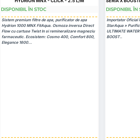
ANTI-OXIDANT
HYDRION MNX - CLICK - 2.5 L/M
SERIA X BOOST
DISPONIBIL ÎN STOC
DISPONIBIL ÎN
-25%
Sistem premium filtre de apa, purificator de apa
Importator Oficial
Hydrion 1000 MNX FitAqua. Osmoza inversa Direct
StarAqua » Purifi
Flow cu cartuse Twist In si remineralizare magneziu
ULTIMATE WATER P
farmaceutic. Ecosistem: Cosmo 400, Comfort 800,
BOOST..
Elegance 1600...