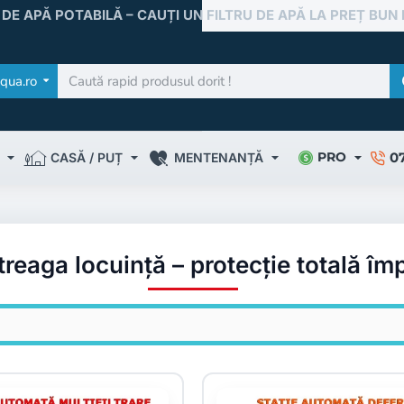
 DE APĂ POTABILĂ – CAUȚI UN FILTRU DE APĂ LA PREȚ BUN
qua.ro
0
PRO
CASĂ / PUȚ
MENTENANȚĂ
treaga locuință – protecție totală împ