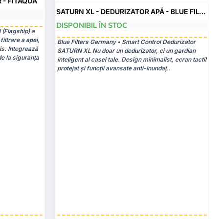
 - FITAQUA
VAS SARE USCAT
POPULAR
SATURN XL - DEDURIZATOR APĂ - BLUE FILTERS GMBH
DISPONIBIL ÎN STOC
-12%
 (Flagship) a
-15%
iltrare a apei,
Blue Filters Germany • Smart Control Dedurizator
s. Integrează
SATURN XL Nu doar un dedurizator, ci un gardian
de la siguranța
inteligent al casei tale. Design minimalist, ecran tactil
protejat și funcții avansate anti-inundaț..