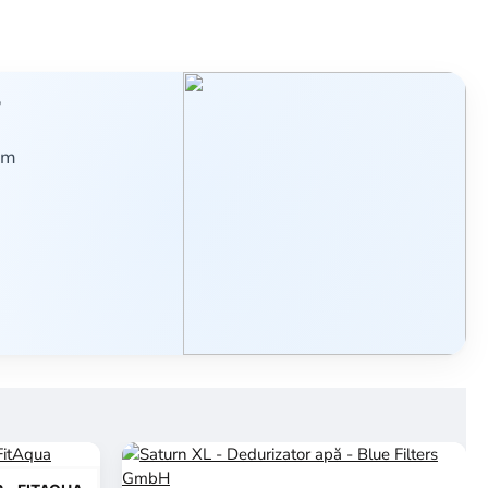
?
dăm
POPULAR