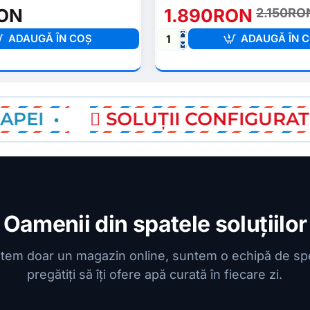
ON
1.890RON
2.150RO
ADAUGĂ ÎN COŞ
ADAUGĂ ÎN 
RO8-
UVP-
MNX
-
Purificator
-
SOLUȚII CONFIGURATE PENT
FitAqua
Oamenii din spatele soluțiilor
tem doar un magazin online, suntem o echipă de spec
pregătiți să îți ofere apă curată în fiecare zi.