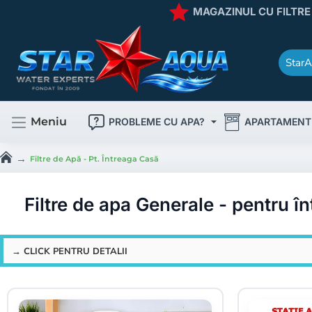
MAGAZINUL CU FILTRE
StarA
Caută
rapid
produsul
dorit
!
Meniu
PROBLEME CU APA?
APARTAMENT
Filtre de Apă - Pt. Întreaga Casă
h
o
m
Filtre de apa Generale - pentru în
e
→ CLICK PENTRU DETALII