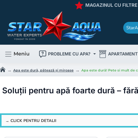
MAGAZINUL CU FILTRE
StarA
Caută
rapid
produsul
dorit
!
Meniu
PROBLEME CU APA?
APARTAMENT
Apa este dură, pătează și miroase
Apa este dură! Pete si mult de c
h
o
m
Soluții pentru apă foarte dură – făr
e
→ CLICK PENTRU DETALII