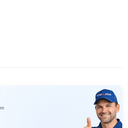
?
dăm