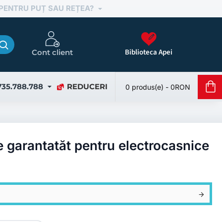
 PENTRU PUȚ SAU REȚEA?
Biblioteca Apei
Cont client
735.788.788
REDUCERI
0 produs(e) - 0RON
ie garantatăt pentru electrocasnice