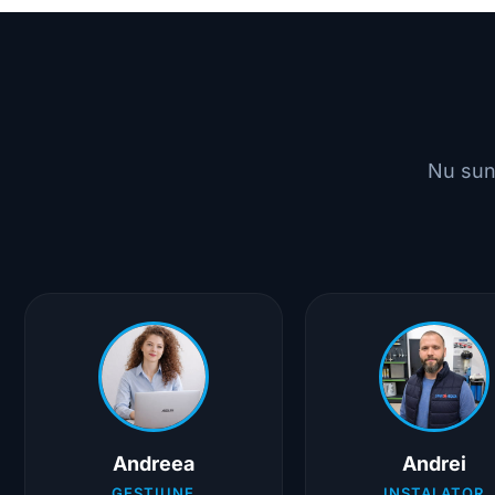
Compact
Butelie
-
+
FIT
Regulator
AQUA
Polonia
Nu sun
Andreea
Andrei
GESTIUNE
INSTALATOR