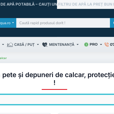
 DE APĂ POTABILĂ – CAUȚI UN FILTRU DE APĂ LA PREȚ BUN
qua.ro
0
PRO
CASĂ / PUȚ
MENTENANȚĂ
alcar
ă pete și depuneri de calcar, protecț
!