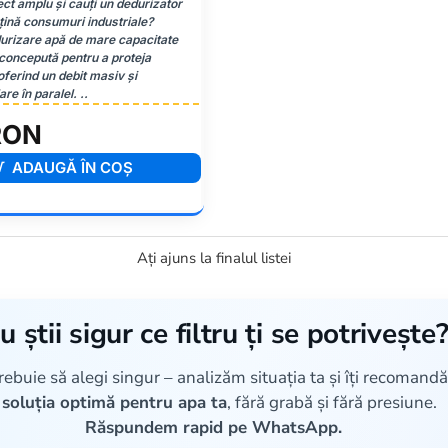
ect amplu și cauți un dedurizator
țină consumuri industriale?
urizare apă de mare capacitate
 concepută pentru a proteja
, oferind un debit masiv și
are în paralel. ..
RON
ADAUGĂ ÎN COŞ
Ați ajuns la finalul listei
u știi sigur ce filtru ți se potrivește
rebuie să alegi singur – analizăm situația ta și îți recoman
soluția optimă pentru apa ta
, fără grabă și fără presiune.
Răspundem rapid pe WhatsApp.