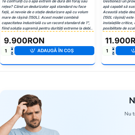
Te confrunți cu o apă extrem de dură din foraj sau
Gestionezi un proi
rețea? Când un dedurizator apă standard nu face
apă capabil să sus
față, ai nevoie de o stație dedurizare apă cu volum
Această stație ded
mare de rășină (150L). Acest model combină
(150L rășină) este
capacitatea industrială cu un racord standard de 1",
instalațiile critice
fiind soluția supremă pentru durități extreme la debi..
posibilitate de scal
9.900RON
11.900
ADAUGĂ ÎN COŞ
STAR
STAR
BD-
BD-
150-
150-
1"
2″
-
-
Dedurizator
Dedurizator
Industrial
Industrial
N
Nu t