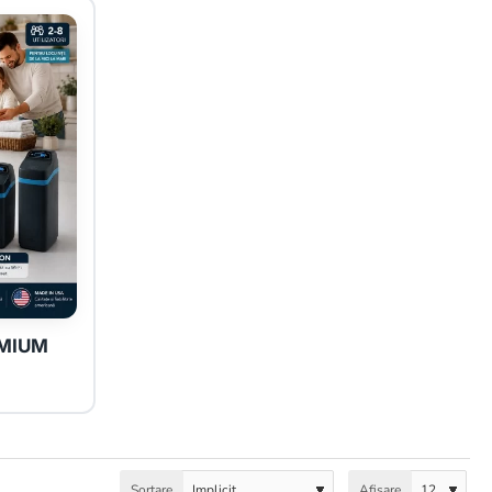
EMIUM
Sortare
Afisare