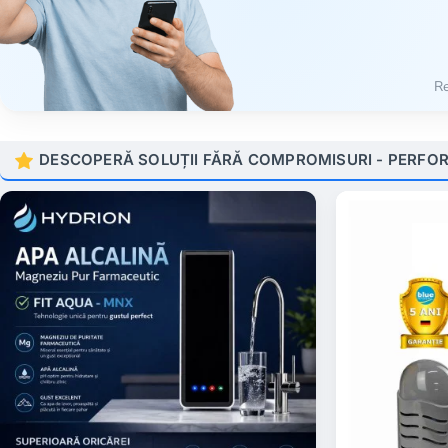
Re
DESCOPERĂ SOLUȚII FĂRĂ COMPROMISURI - PERFORM