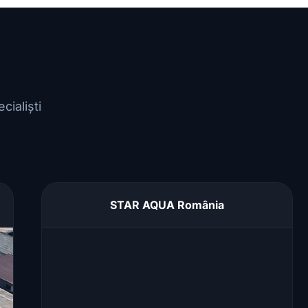
-
Dozator
Apa
ialiști
STAR AQUA România