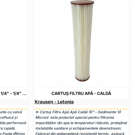
CONECTOR RAPID - PUNTE QC - 1/4" - 1/4" - CU VALVA DE SENS
CARTUȘ FILTRU APĂ - CALDĂ
Krausen - Letonia
unte cu valvă
⏩ Cartuș Filtru Apă Apă Caldă 10” – Sedimente 10
efluxul și
Microni este proiectat special pentru filtrarea
bila performant
impurităților din apa la temperaturi ridicate, protejând
re rapidă.
instalațiile sanitare și echipamentele downstream.
Tip Punte Ø6mm
Fabricat din polipropilenă rezistentă termic, asigură