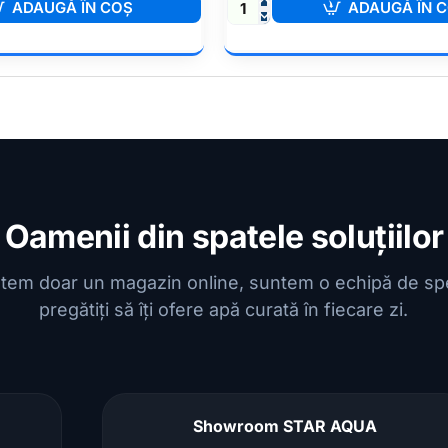
ADAUGĂ ÎN COŞ
ADAUGĂ ÎN 
Electrovalva
5W
-
36V
Oamenii din spatele soluțiilor
tem doar un magazin online, suntem o echipă de spec
pregătiți să îți ofere apă curată în fiecare zi.
Showroom STAR AQUA