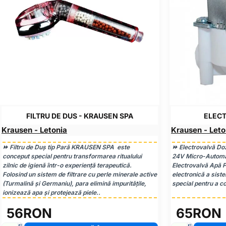
FILTRU DE DUS - KRAUSEN SPA
ELECT
Krausen - Letonia
Krausen - Leto
⏩ Filtru de Duș tip Pară KRAUSEN SPA este
⏩ Electrovalvă Doz
conceput special pentru transformarea ritualului
24V Micro-Automa
zilnic de igienă într-o experiență terapeutică.
Electrovalvă Apă P
Folosind un sistem de filtrare cu perle minerale active
electronică a siste
(Turmalină și Germaniu), para elimină impuritățile,
special pentru a c
ionizează apa și protejează piele..
56RON
65RON