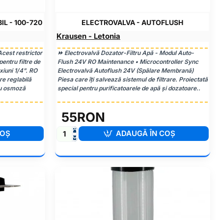
IL - 100-720
ELECTROVALVA - AUTOFLUSH
Krausen - Letonia
Acest restrictor
⏩ Electrovalvă Dozator-Filtru Apă - Modul Auto-
entru filtre de
Flush 24V RO Maintenance • Microcontroller Sync
xiuni 1/4". RO
Electrovalvă Autoflush 24V (Spălare Membrană)
e reglabilă
Piesa care îți salvează sistemul de filtrare. Proiectată
 cu osmoză
special pentru purificatoarele de apă și dozatoare..
55RON
COŞ
ADAUGĂ ÎN COŞ
Electrovalva
-
Autoflush