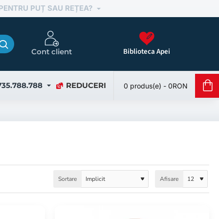
 PENTRU PUȚ SAU REȚEA?
Biblioteca Apei
Cont client
735.788.788
REDUCERI
0 produs(e) - 0RON
Sortare
Afisare