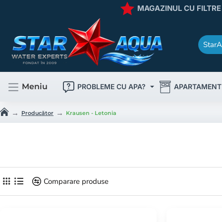
MAGAZINUL CU FILTRE
StarA
Caută
rapid
produsul
dorit
!
Meniu
PROBLEME CU APA?
APARTAMENT
Producător
Krausen - Letonia
h
o
m
e
Comparare produse