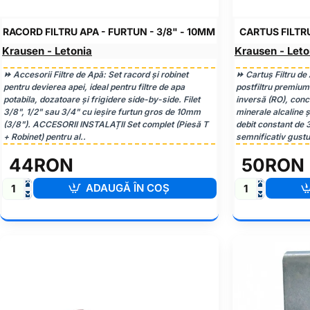
RACORD FILTRU APA - FURTUN - 3/8" - 10MM
CARTUS FILTRU
Krausen - Letonia
Krausen - Leto
⏩ Accesorii Filtre de Apă: Set racord și robinet
⏩ Cartuș Filtru de
pentru devierea apei, ideal pentru filtre de apa
postfiltru premiu
potabila, dozatoare și frigidere side-by-side. Filet
inversă (RO), conc
3/8", 1/2" sau 3/4" cu ieșire furtun gros de 10mm
minerale alcaline ș
(3/8"). ACCESORII INSTALAȚII Set complet (Piesă T
debit constant de 
+ Robinet) pentru al..
semnificativ gustul
44RON
50RON
ADAUGĂ ÎN COŞ
Racord
Cartus
Filtru
Filtru
Apa
Apa
-
-
Furtun
Alcalin
-
-
3/8"
2.0
-
Quick
10mm