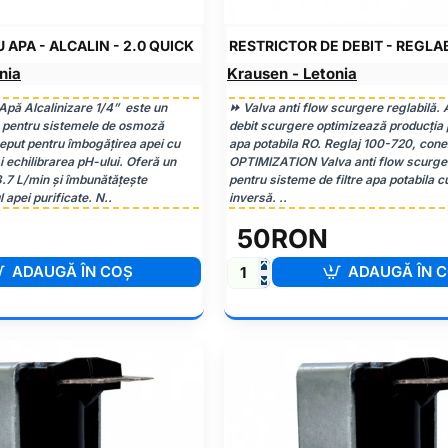
 APA - ALCALIN - 2.0 QUICK
RESTRICTOR DE DEBIT - REGLAB
nia
Krausen - Letonia
 Apă Alcalinizare 1/4” este un
⏩ Valva anti flow scurgere reglabilă. 
m pentru sistemele de osmoză
debit scurgere optimizează producția p
eput pentru îmbogățirea apei cu
apa potabila RO. Reglaj 100-720, cone
i echilibrarea pH-ului. Oferă un
OPTIMIZATION Valva anti flow scurger
3.7 L/min și îmbunătățește
pentru sisteme de filtre apa potabila
 apei purificate. N..
inversă. ..
50RON
ADAUGĂ ÎN COŞ
ADAUGĂ ÎN 
Restrictor
de
debit
-
reglabil
-
100-
720