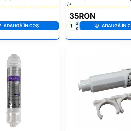
| A..
35RON
ADAUGĂ ÎN COŞ
ADAUGĂ ÎN 
Conector
Rapid
-
Punte
QC
-
1/4"
-
1/4"
-
cu
valva
de
sens