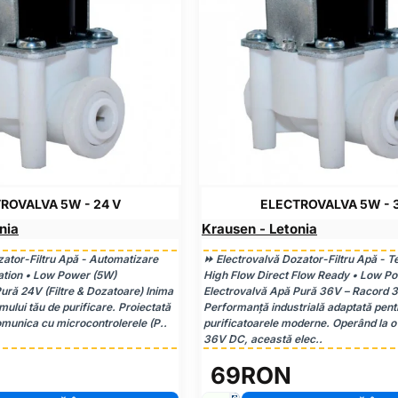
ROVALVA 5W - 24 V
ELECTROVALVA 5W - 
nia
Krausen - Letonia
ator-Filtru Apă - Automatizare
⏩ Electrovalvă Dozator-Filtru Apă - T
tion • Low Power (5W)
High Flow Direct Flow Ready • Low P
ură 24V (Filtre & Dozatoare) Inima
Electrovalvă Apă Pură 36V – Racord 
mului tău de purificare. Proiectată
Performanță industrială adaptată pent
omunica cu microcontrolerele (P..
purificatoarele moderne. Operând la o
36V DC, această elec..
69RON