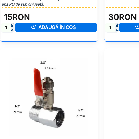
apa RO de sub chiuvetă. ..
15RON
30RON
ADAUGĂ ÎN COŞ
Cheie
Set
Carcasă
Garnituri
-
Pompa
Membrană
Booster
Osmotică
50-
100
GPD