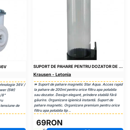
SUPORT DE PAHARE PENTRU DOZATOR DE APĂ
36V
Krausen - Letonia
⏩ Suport de pahare magnetic Star Aqua. Acces rapid
ehnologie 36V /
la pahare de 200ml pentru orice filtru apa potabila
ower (5W)
sau dozator. Design elegant, prindere stabilă fără
3/8"
găurire. Organizare igienică instantă. Suport de
ru
pahare magnetic. Organizare premium pentru orice
 tensiune de
filtru apa potabila tip ..
69RON