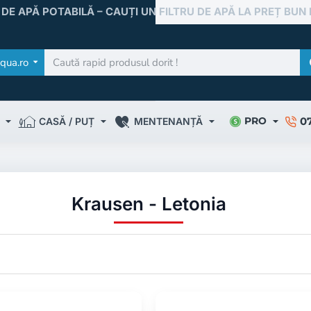
 DE APĂ POTABILĂ – CAUȚI UN FILTRU DE APĂ LA PREȚ BUN
qua.ro
0
PRO
CASĂ / PUȚ
MENTENANȚĂ
Krausen - Letonia