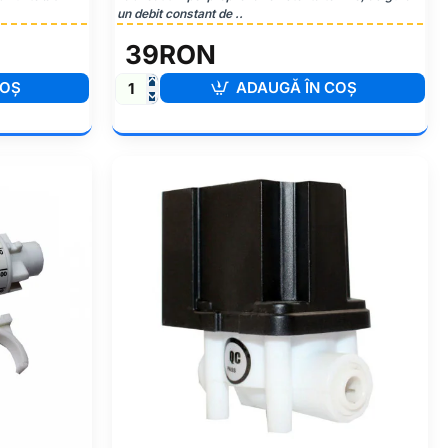
un debit constant de ..
39RON
COŞ
ADAUGĂ ÎN COŞ
Cartuș
Filtru
Apă
-
Caldă