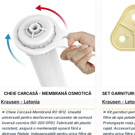
STOC EPUIZAT
STOC EPUIZAT
CHEIE CARCASĂ - MEMBRANĂ OSMOTICĂ
Krausen - Letonia
Krausen - Leto
⏩ Cheie Carcasă Membrană RO 1812. Unealtă
⏩ Kit garnituri po
universală pentru desfacerea carcaselor de osmoză
filtre de apa pota
inversă casnice (50-200 GPD). Fabricată din plastic
Prelungește viața 
rezistent, asigură o mentenanță ușoară fără a
rapid. Accesorii p
distruge filetele. Indispensabilă pentru orice filtre de
pentru orice filtre