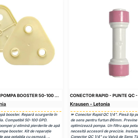
SET GARNITURI POMPA BOOSTER 50-100 GPD
nia
Krausen - Letonia
mpă booster. Repară scurgerile în
⏩ Conector Rapid QC 1/4". Piesă tip p
bila. Compatibil 50-100 GPD.
de sens pentru furtun Ø6mm. Previne r
pompei și elimină pierderile de apă
optimizează pompa. Un filtru apa pota
ompe booster. Kit de reparație
necesită accesorii de precizie. Instala
 de apa potabila cu osmoză. ..
Conector QC 1/4" cu Valvă de Sens 