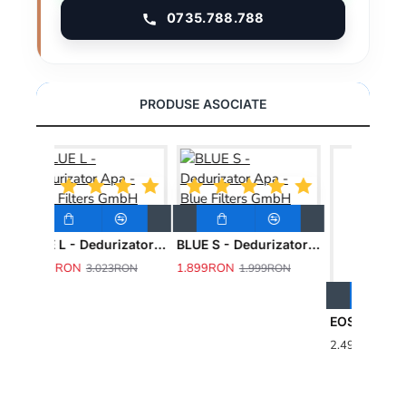
0735.788.788
PRODUSE ASOCIATE
BLUE S - Dedurizator Apa - Blue Filters GmbH
EOS 12.5 - Dedurizator Apa - FitAqua
2.499RON
RON
EOS 25 - Dedurizator apa - FitAqua
2.490RON
1.999R
3.000RON