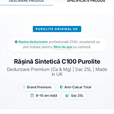
DESCRIERE PRODUS
SPECIFICATII PRODUS
PUROLITE ORIGINAL UK
Rasina dedurizator
profesională C100, excelentă ca
pre-tratare pentru
filtre de apa
cu osmoză.
Rășină Sintetică C100 Purolite
Dedurizare Premium (Ca & Mg) | Sac 25L | Made
in UK
Brand Premium
Anti-Calcar Total
8–10 ani viață
Sac 25L