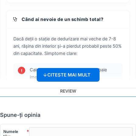
Când ai nevoie de un schimb total?
Dacă deții o stație de dedurizare mai veche de 7-8
ani, rășina din interior și-a pierdut probabil peste 50%
din capacitate. Simptome clare:
Calcarul reapare pe bateriile de la baie
!
imediat după regenerare.
REVIEW
Stația face spălări cu sare mult mai des
!
decât o făcea la început.
Spune-ţi opinia
Apa are o tentă gălbuie sau debitul a
!
scăzut din cauza colmatării rășinii vechi.
Numele