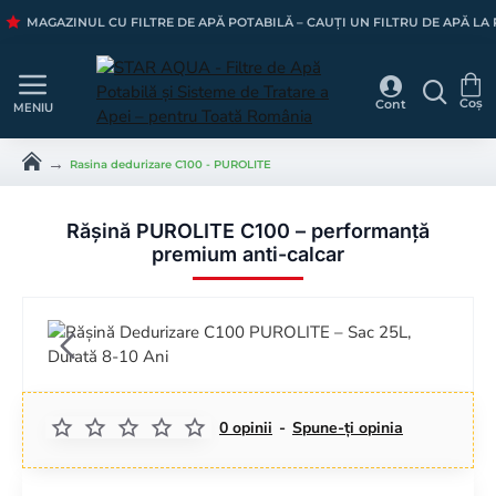
MAGAZINUL CU FILTRE DE APĂ POTABILĂ – CAUȚI UN FILTRU DE APĂ LA
Rasina dedurizare C100 - PUROLITE
h
o
m
e
Rășină PUROLITE C100 – performanță
premium anti-calcar
STOC EPUIZAT
0 opinii
-
Spune-ţi opinia