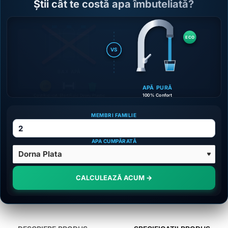
Știi cât te costă apa îmbuteliată?
ECO
VS
BAX APĂ
LEI
APĂ PURĂ
100% Confort
MEMBRI FAMILIE
APA CUMPĂRATĂ
CALCULEAZĂ ACUM →