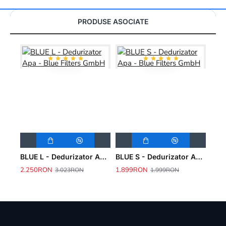
PRODUSE ASOCIATE
BLUE S - Dedurizator Apa - Blue Filters GmbH
EOS 12.5 - Dedurizator Apa - FitAqua
EOS 25 - Dedurizator apa - FitAqua
2.499RON
2.490RON
1.
3.000RON