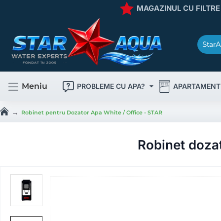
MAGAZINUL CU FILTRE
StarA
Caută
rapid
produsul
dorit
!
Meniu
PROBLEME CU APA?
APARTAMENT
Robinet pentru Dozator Apa White / Office - STAR
h
o
m
Robinet dozat
e