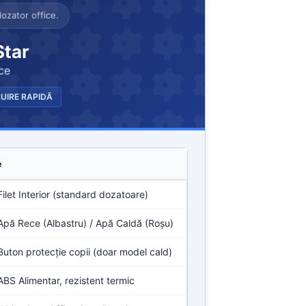
dozator office.
Star
ce
UIRE RAPIDĂ
e
Filet Interior (standard dozatoare)
Apă Rece (Albastru) / Apă Caldă (Roșu)
Buton protecție copii (doar model cald)
ABS Alimentar, rezistent termic