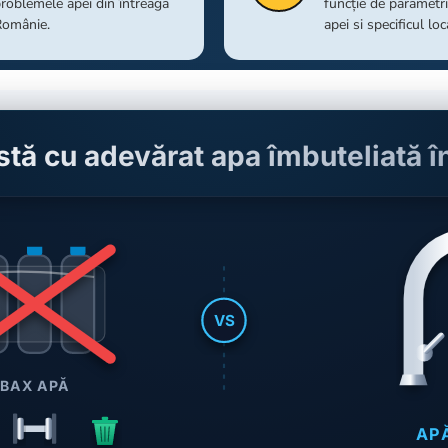
roblemele apei din întreaga
funcție de parametrii
Românie.
apei si specificul loc
stă cu adevărat apa îmbuteliată î
VS
BAX APĂ
AP