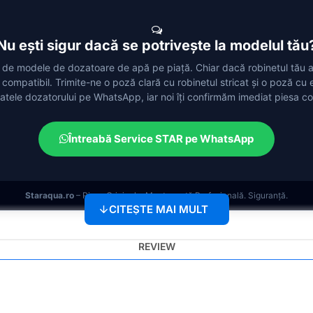
Nu ești sigur dacă se potrivește la modelul tău
 de modele de dozatoare de apă pe piață. Chiar dacă robinetul tău ar
i compatibil. Trimite-ne o poză clară cu robinetul stricat și o poză cu 
atele dozatorului pe WhatsApp, iar noi îți confirmăm imediat piesa co
Întreabă Service STAR pe WhatsApp
Staraqua.ro
– Piese Originale. Mentenanță Profesională. Siguranță.
REVIEW