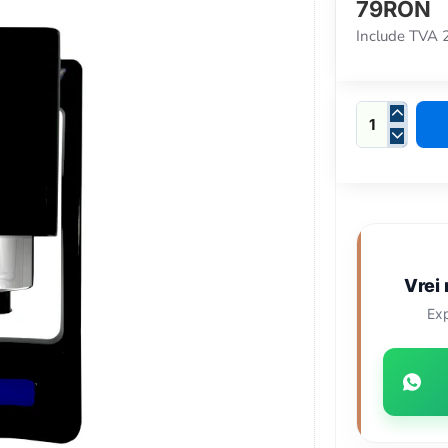
79RON
Include TVA
Vrei
Exp