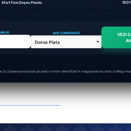
100%
AMILIE
APA CUMPĂRATĂ
VEZI 
A
e 2L/zi/persoana bazat pe prețul minim identificat în magazinele Auchan si Mega Ima