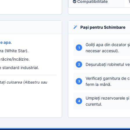
Compatibilitate
Pași pentru Schimbare
re apa
.
Goliți apa din dozator ș
1
a (White Star).
necesar accesul).
ăcire/încălzire.
Deșurubați robinetul vec
2
 standard industrial.
Verificați garnitura de c
3
tați culoarea (Albastru sau
ferm la mână.
Umpleți rezervoarele și
4
curentul.