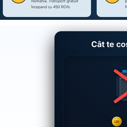
România. Transport gratuit
p
începand cu 450 RON.
Cât te co
LEI