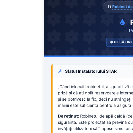
Robinet do
R
P
PIESĂ ORI
Sfatul Instalatorului STAR
„Când înlocuiți robinetul, asigurați-vă 
priză și că ați golit rezervoarele intern
și se potrivesc la fix, deci nu strângeți
mâinii este suficientă pentru a asigura
De reținut:
Robinetul de apă caldă (cel
siguranță. Este proiectat să prevină c
învățați utilizatorii să îl apese simult