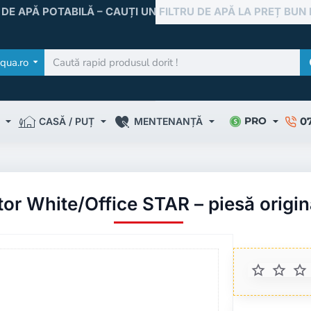
 DE APĂ POTABILĂ – CAUȚI UN FILTRU DE APĂ LA PREȚ BUN
qua.ro
0
PRO
CASĂ / PUȚ
MENTENANȚĂ
or White/Office STAR – piesă origina