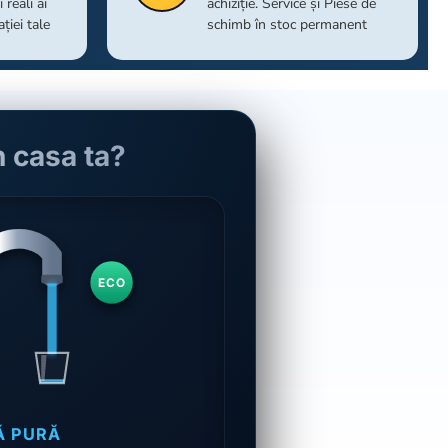
 reali ai
achiziție. Service și Piese de
ației tale
schimb în stoc permanent
n casa ta?
ECO
Ă PURĂ