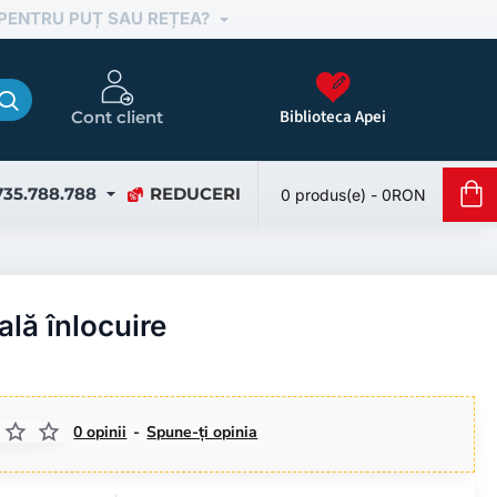
 PENTRU PUȚ SAU REȚEA?
Biblioteca Apei
Cont client
735.788.788
REDUCERI
0 produs(e) - 0RON
lă înlocuire
0 opinii
-
Spune-ţi opinia