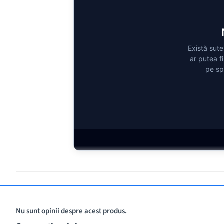
Există sute
ar putea f
pe sp
Nu sunt opinii despre acest produs.