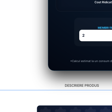
MEMBRI F
*Calcul estimat la un consum d
DESCRIERE PRODUS