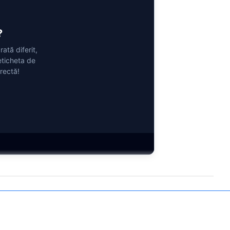
?
ată diferit,
eticheta de
rectă!