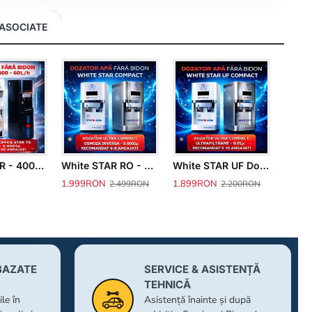
ASOCIATE
Office STAR - 400RO - Debit Mare
White STAR RO - Dozator 0.0001μ
White STAR UF Dozator - 0.01μ
1.999RON
1.899RON
2.499RON
2.200RON
BAZATE
SERVICE & ASISTENȚĂ
TEHNICĂ
le în
Asistență înainte și după