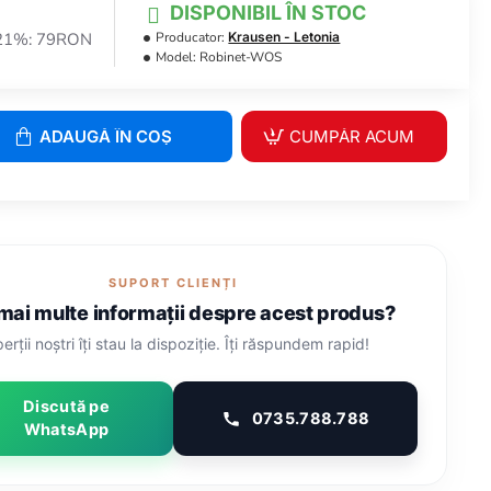
DISPONIBIL ÎN STOC
 21%: 79RON
Producator:
Krausen - Letonia
Model:
Robinet-WOS
ADAUGĂ ÎN COŞ
CUMPĂR ACUM
SUPORT CLIENȚI
 mai multe informații despre acest produs?
erții noștri îți stau la dispoziție. Îți răspundem rapid!
Discută pe
0735.788.788
WhatsApp