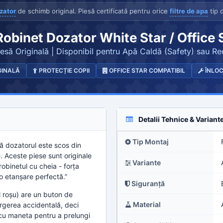
zator
de schimb original. Piesă certificată pentru orice
filtre de apa
tip 
obinet Dozator White Star / Office 
iesă Originală | Disponibil pentru Apă Caldă (Safety) sau Re
GINALĂ
PROTECȚIE COPII
OFFICE STAR COMPATIBIL
ÎNLOC
Detalii Tehnice & Variant
Tip Montaj
că dozatorul este scos din
e. Aceste piese sunt originale
Variante
 robinetul cu cheia - forța
 o etanșare perfectă.”
Siguranță
 roșu) are un buton de
Material
urgerea accidentală, deci
an cu maneta pentru a prelungi