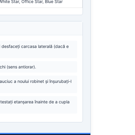
White Star, Office Star, Blue Star
i desfaceți carcasa laterală (dacă e
hi (sens antiorar).
auciuc a noului robinet și înșurubați-l
 testați etanșarea înainte de a cupla